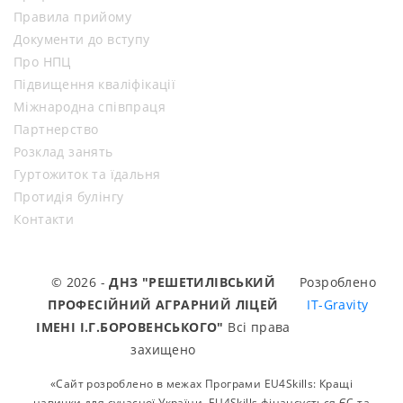
Правила прийому
Документи до вступу
Про НПЦ
Підвищення кваліфікації
Міжнародна співпраця
Партнерство
Розклад занять
Гуртожиток та їдальня
Протидія булінгу
Контакти
© 2026 -
ДНЗ "РЕШЕТИЛІВСЬКИЙ
Розроблено
ПРОФЕСІЙНИЙ АГРАРНИЙ ЛІЦЕЙ
IT-Gravity
ІМЕНІ І.Г.БОРОВЕНСЬКОГО"
Всі права
захищено
«Сайт розроблено в межах Програми EU4Skills: Кращі
навички для сучасної України. EU4Skills фінансується ЄС та