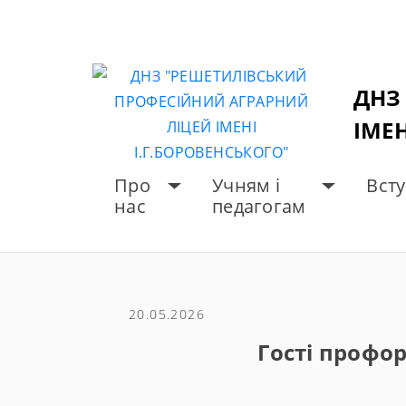
Skip
to
content
ДНЗ
ІМЕН
Про
Учням і
Вст
нас
педагогам
ГОЛОВНА
НОВИНИ
Го
20.05.2026
Гості профор