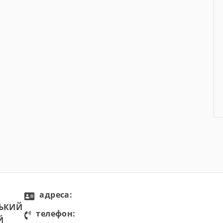
aдресa:
СЬКИЙ
телефон:
Й