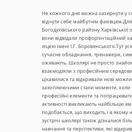
Не кожного дня можна зазирнути у св
відчути себе майбутнім фахівцем.Для
Богодухівського району Харківської 
вони відвідали профорієнтаційний х
ліцею імені І.Г. Боровенського.Тут у
сучасне обладнання, тренажери, симу
оживають. Школярі не просто знайо
взаємодіяли з професійним середови
цікавилися та відкривали нові можл
захоплюючими стали моменти, коли 
професійні елементи та попрацювати
активності викликають найбільше ем
подобається, що виходить і в якому 
зустрічі школярі також дізналися бі
навчання та перспективи, які відкри