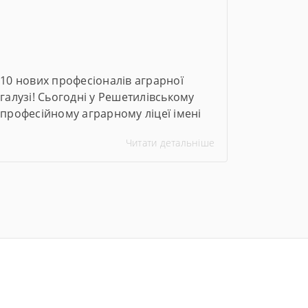
аналізу»; «Кухар; кондитер»;
«Електрозварник ручного
зварювання; водій автотранспортних
засобів (категорія […]
10 нових професіоналів аграрної
галузі! Сьогодні у Решетилівському
професійному аграрному ліцеї імені
І.Г.Боровенського знаменна подія —
Читати детальніше
успішно завершили навчання та
склали державні іспити 10 слухачів за
програмою підвищення кваліфікації
«Тракторист-машиніст с/г
виробництва категорії А2».Це
навчання стало можливим завдяки
партнерству з Полтавською обласною
організацією «Товариство Червоного
Хреста України» у рамках міжнародної
програми «Перезавантаження: