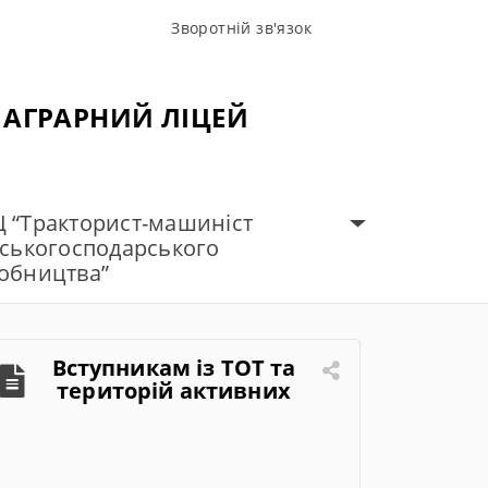
Зворотній зв'язок
 АГРАРНИЙ ЛІЦЕЙ
 “Тракторист-машиніст
ьськогосподарського
обництва”
Вступникам із ТОТ та
територій активних
бойових дій: про
спеціальні умови вступу
2026 у вищі навчальні
заклади