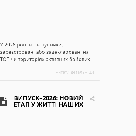
У 2026 році всі вступники,
зареєстровані або задекларовані на
ТОТ чи територіях активних бойових
дій, мають право на вступ за квотою-2.
Читати детальніше
Це означає, що вони беруть участь в
окремому конкурсі на бюджетні місця
й не конкурують за них разом з
іншими вступниками. Хто вступає за
ВИПУСК–2026: НОВИЙ
результатами НМТ? Якщо ви виїхали
ЕТАП У ЖИТТІ НАШИХ
ВИПУСКНИКІВ!
до 1 жовтня 2025 року, […]