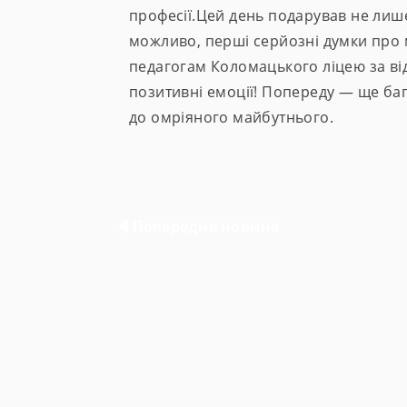
професії.Цей день подарував не лише
можливо, перші серйозні думки про
педагогам Коломацького ліцею за відк
позитивні емоції! Попереду — ще баг
до омріяного майбутнього.
Навігація
записів
Попередня новина