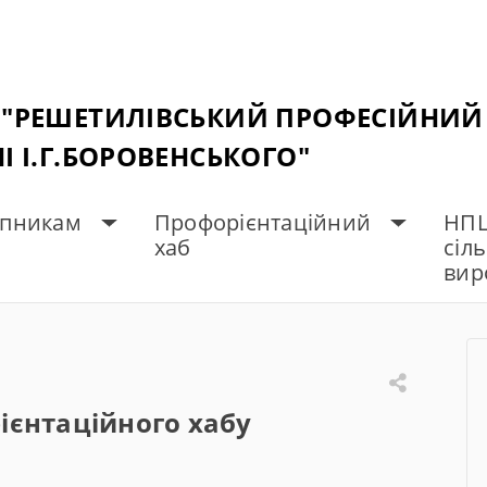
 "РЕШЕТИЛІВСЬКИЙ ПРОФЕСІЙНИЙ
І І.Г.БОРОВЕНСЬКОГО"
упникам
Профорієнтаційний
НПЦ
хаб
сіл
сті профорієнтаційного хабу
вир
ієнтаційного хабу