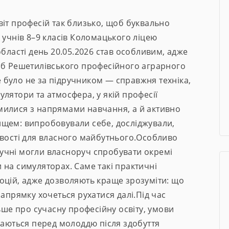
іт професій так близько, щоб буквально
 учнів 8–9 класів Коломацького ліцею
області день 20.05.2026 став особливим, адже
аб Решетилівського професійного аграрного
се було не за підручником — справжня техніка,
лятори та атмосфера, у якій професії
милися з напрямами навчання, а й активно
щем: випробовували себе, досліджували,
ивості для власного майбутнього.Особливо
учні могли власноруч спробувати окремі
 на симуляторах. Саме такі практичні
оцій, адже дозволяють краще зрозуміти: що
напрямку хочеться рухатися далі.Під час
льше про сучасну професійну освіту, умови
ваються перед молоддю після здобуття